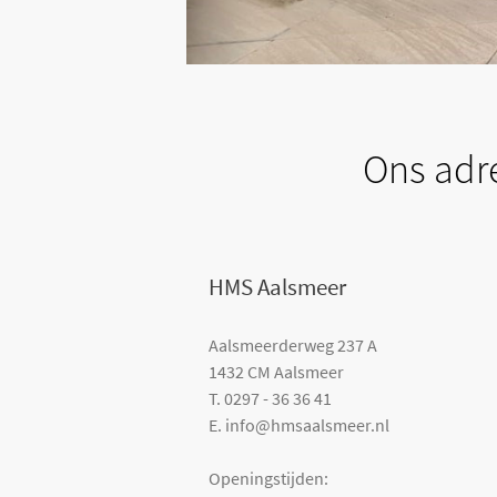
Ons adr
HMS Aalsmeer
Aalsmeerderweg 237 A
+
n correctuitvoeren?
Wilt u uw bouwprojecten sne
1432 CM Aalsmeer
T. 0297 - 36 36 41
+
Waarom zaken doen met H
E. info@hmsaalsmeer.nl
+
Openingstijden:
Kwaliteit en professionalitei