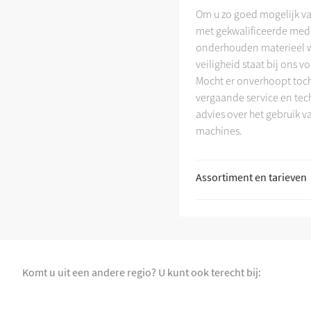
Om u zo goed mogelijk van
+
met gekwalificeerde mede
onderhouden materieel w
veiligheid staat bij ons 
Mocht er onverhoopt toch 
vergaande service en tech
advies over het gebruik v
machines.
Assortiment en tarieven
Komt u uit een andere regio? U kunt ook terecht bij: