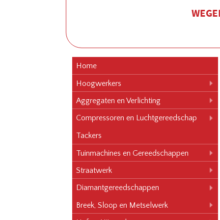
WEGEN
Home
Hoogwerkers
Aggregaten en Verlichting
Compressoren en Luchtgereedschap
Tackers
Tuinmachines en Gereedschappen
Straatwerk
Diamantgereedschappen
Breek, Sloop en Metselwerk