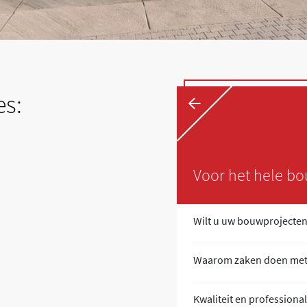
←
es:
Voor het hele bo
+
l en correctuitvoeren?
Wilt u uw bouwprojecten
+
MS?
Waarom zaken doen me
+
t
Kwaliteit en professional