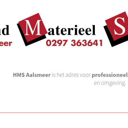
HMS Aalsmeer
is het adres voor
professionee
en omgeving.