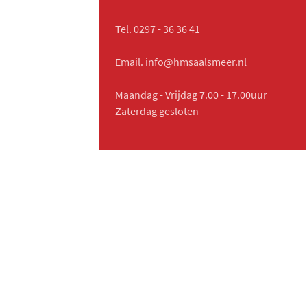
Tel. 0297 - 36 36 41
Email. info@hmsaalsmeer.nl
Maandag - Vrijdag 7.00 - 17.00uur
Zaterdag gesloten