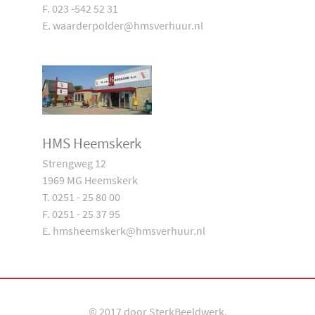
F. 023 -542 52 31
E. waarderpolder@hmsverhuur.nl
HMS Heemskerk
Strengweg 12
1969 MG Heemskerk
T. 0251 - 25 80 00
F. 0251 - 25 37 95
E. hmsheemskerk@hmsverhuur.nl
© 2017 door
SterkBeeldwerk
.