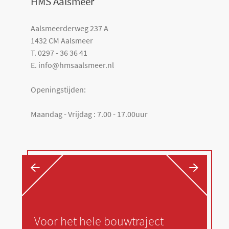
HMS Aalsmeer
Aalsmeerderweg 237 A
1432 CM Aalsmeer
T. 0297 - 36 36 41
E. info@hmsaalsmeer.nl
Openingstijden:
Maandag - Vrijdag : 7.00 - 17.00uur
←
→
Voor het hele bouwtraject