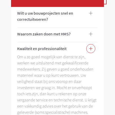
+
Wilt u uw bouwprojecten snel en
Wi
correctuitvoeren?
co
+
Waarom zaken doen met HMS?
Wa
+
Kwaliteit en professionaliteit
Kw
Om u zo goed mogelijk van dienst te zijn,
werken we uitsluitend met gekwalificeerde
As
medewerkers. Zij geven u goed onderhouden
materieel waar u op kunt vertrouwen. Uw
veiligheid staat bij ons voorop en daar
investeren we graag in. Mocht er onverhoopt
toch iets zijn, dan kunt u rekenen op onze
vergaande service en technische dienst. U krijgt
een vakkundig advies over het gebruik van de
geleverde (soms specialistische) machines.