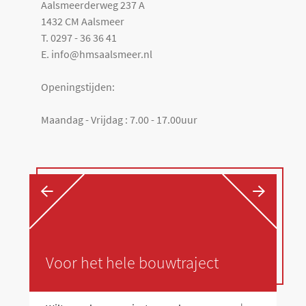
Aalsmeerderweg 237 A
1432 CM Aalsmeer
T. 0297 - 36 36 41
E. info@hmsaalsmeer.nl
Openingstijden:
Maandag - Vrijdag : 7.00 - 17.00uur
←
→
Voor het hele bouwtraject