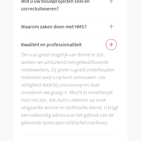
+
Wilt u uw bouwprojecten snel en
Wi
correctuitvoeren?
co
+
Waarom zaken doen met HMS?
Wa
+
Kwaliteit en professionaliteit
Kw
Om u zo goed mogelijk van dienst te zijn,
werken we uitsluitend met gekwalificeerde
As
medewerkers. Zij geven u goed onderhouden
materieel waar u op kunt vertrouwen. Uw
veiligheid staat bij ons voorop en daar
investeren we graag in. Mocht er onverhoopt
toch iets zijn, dan kunt u rekenen op onze
vergaande service en technische dienst. U krijgt
een vakkundig advies over het gebruik van de
geleverde (soms specialistische) machines.