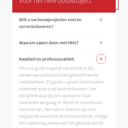
Voor het hele bouwtraject
+
Wilt u uw bouwprojecten snel en
Wi
correctuitvoeren?
co
+
Waarom zaken doen met HMS?
Wa
+
Kwaliteit en professionaliteit
Kw
Om u zo goed mogelijk van dienst te zijn,
werken we uitsluitend met gekwalificeerde
As
medewerkers. Zij geven u goed onderhouden
materieel waar u op kunt vertrouwen. Uw
veiligheid staat bij ons voorop en daar
investeren we graag in. Mocht er onverhoopt
toch iets zijn, dan kunt u rekenen op onze
vergaande service en technische dienst. U krijgt
een vakkundig advies over het gebruik van de