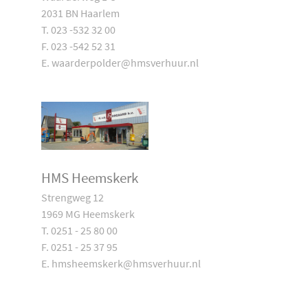
2031 BN Haarlem
T. 023 -532 32 00
F. 023 -542 52 31
E. waarderpolder@hmsverhuur.nl
HMS Heemskerk
Strengweg 12
1969 MG Heemskerk
T. 0251 - 25 80 00
F. 0251 - 25 37 95
E. hmsheemskerk@hmsverhuur.nl