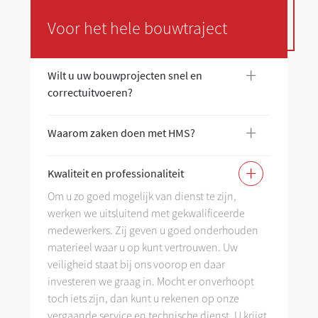
Voor het hele bouwtraject
+
Wilt u uw bouwprojecten snel en
Wi
correctuitvoeren?
co
+
Waarom zaken doen met HMS?
Wa
+
Kwaliteit en professionaliteit
Kw
Om u zo goed mogelijk van dienst te zijn,
werken we uitsluitend met gekwalificeerde
As
medewerkers. Zij geven u goed onderhouden
materieel waar u op kunt vertrouwen. Uw
veiligheid staat bij ons voorop en daar
investeren we graag in. Mocht er onverhoopt
toch iets zijn, dan kunt u rekenen op onze
vergaande service en technische dienst. U krijgt