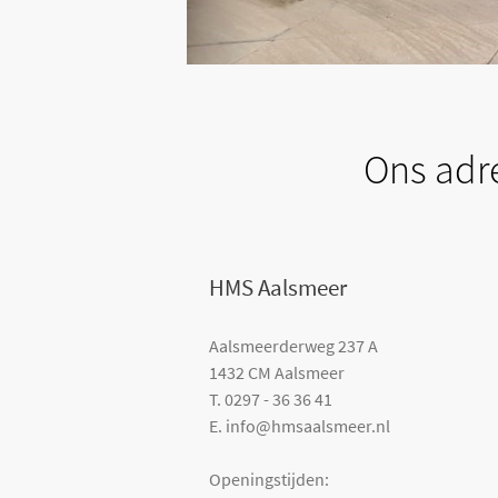
Ons adr
HMS Aalsmeer
Aalsmeerderweg 237 A
+
n correctuitvoeren?
Wilt u uw bouwprojecten sne
1432 CM Aalsmeer
T. 0297 - 36 36 41
+
Waarom zaken doen met H
E. info@hmsaalsmeer.nl
+
Openingstijden:
Kwaliteit en professionalitei