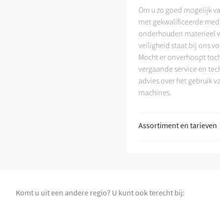
Om u zo goed mogelijk van
+
met gekwalificeerde mede
onderhouden materieel w
veiligheid staat bij ons 
Mocht er onverhoopt toch 
vergaande service en tech
advies over het gebruik v
machines.
Assortiment en tarieven
Komt u uit een andere regio? U kunt ook terecht bij: