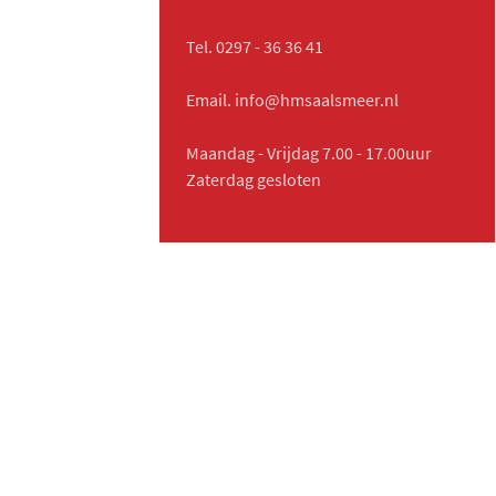
Tel. 0297 - 36 36 41
Email. info@hmsaalsmeer.nl
Maandag - Vrijdag 7.00 - 17.00uur
Zaterdag gesloten