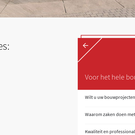
←
es:
Voor het hele bo
+
l en correctuitvoeren?
Wilt u uw bouwprojecten
+
MS?
Waarom zaken doen me
+
t
Kwaliteit en professional