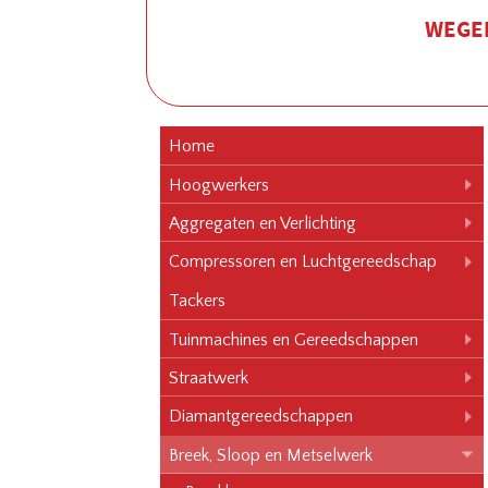
WEGEN
Home
Hoogwerkers
Aggregaten en Verlichting
Compressoren en Luchtgereedschap
Tackers
Tuinmachines en Gereedschappen
Straatwerk
Diamantgereedschappen
Breek, Sloop en Metselwerk