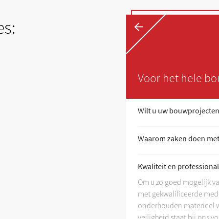
←
es:
Voor het hele bo
+
l en correctuitvoeren?
Wilt u uw bouwprojecten
+
MS?
Waarom zaken doen me
+
t
Kwaliteit en professional
Om u zo goed mogelijk van
+
met gekwalificeerde mede
onderhouden materieel w
veiligheid staat bij ons 