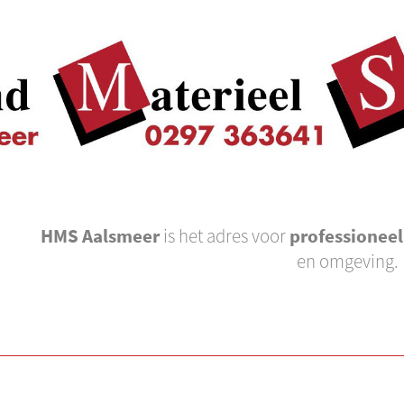
HMS Aalsmeer
is het adres voor
professionee
en omgeving.