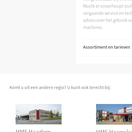
Mocht er onverhoopt toch 
vergaande service en tech
advies over het gebruik v
machines.
Assortiment en tarieven
Komt u uit een andere regio? U kunt ook terecht bij:
HMS Haarlem
HMS Heemske