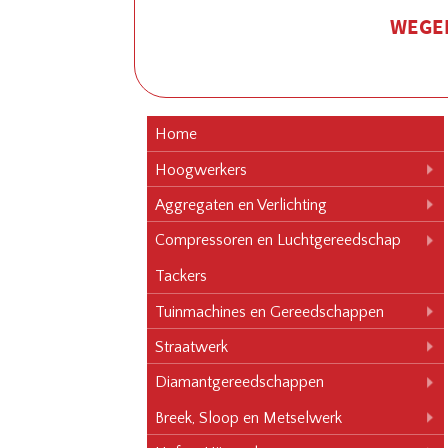
WEGEN
Home
Hoogwerkers
Aggregaten en Verlichting
Compressoren en Luchtgereedschap
Tackers
Tuinmachines en Gereedschappen
Straatwerk
Diamantgereedschappen
Breek, Sloop en Metselwerk