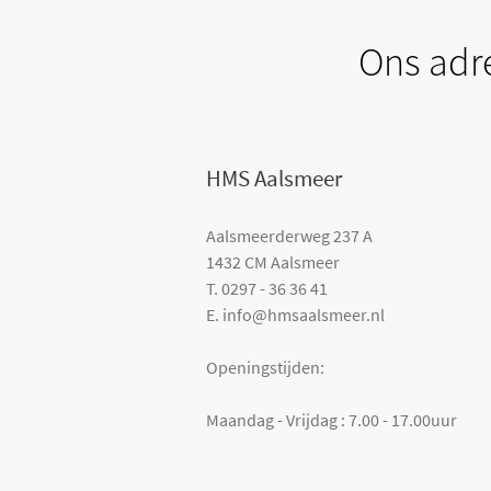
Ons adr
HMS Aalsmeer
Aalsmeerderweg 237 A
+
n correctuitvoeren?
Wilt u uw bouwprojecten sne
1432 CM Aalsmeer
T. 0297 - 36 36 41
+
Waarom zaken doen met H
E. info@hmsaalsmeer.nl
+
Openingstijden:
Kwaliteit en professionalitei
Maandag - Vrijdag : 7.00 - 17.00uur
+
Assortiment en tarieven