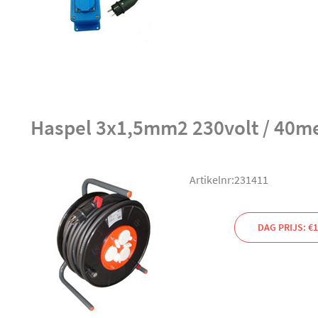
Haspel 3x1,5mm2 230volt / 40m
Artikelnr:231411
DAG PRIJS: €1