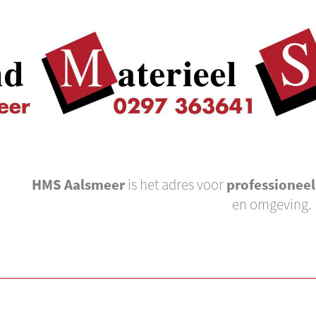
HMS Aalsmeer
is het adres voor
professionee
en omgeving.