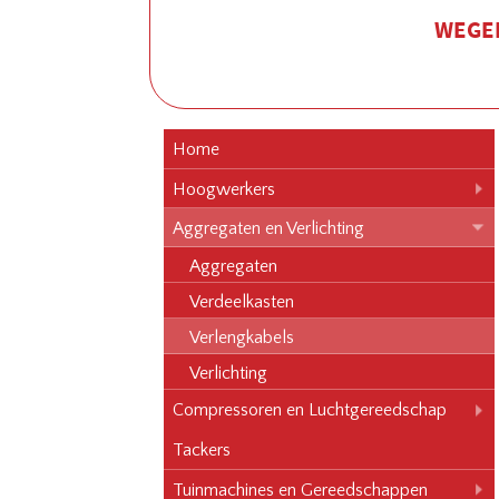
WEGEN
Home
Hoogwerkers
Aggregaten en Verlichting
Aggregaten
Verdeelkasten
Verlengkabels
Verlichting
Compressoren en Luchtgereedschap
Tackers
Tuinmachines en Gereedschappen