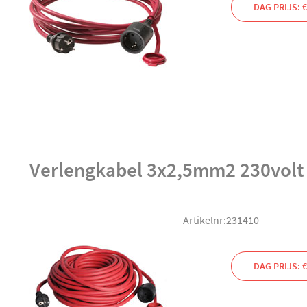
DAG PRIJS: €
Verlengkabel 3x2,5mm2 230volt
Artikelnr:231410
DAG PRIJS: €