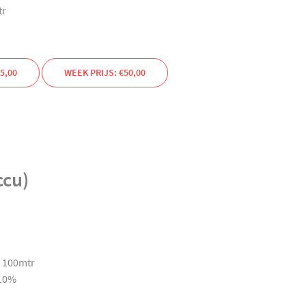
tr
5,00
WEEK PRIJS: €50,00
ccu)
 100mtr
 10%