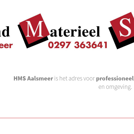
HMS Aalsmeer
is het adres voor
professionee
en omgeving.