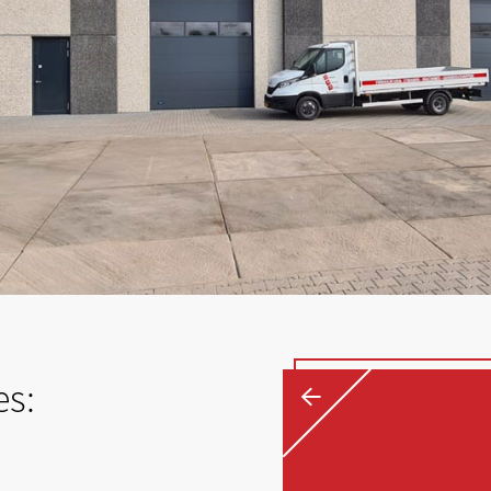
←
es: