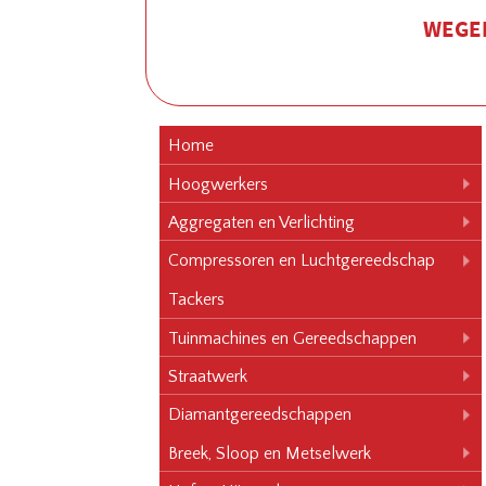
WEGEN
Home
Hoogwerkers
Aggregaten en Verlichting
Compressoren en Luchtgereedschap
Tackers
Tuinmachines en Gereedschappen
Straatwerk
Diamantgereedschappen
Breek, Sloop en Metselwerk