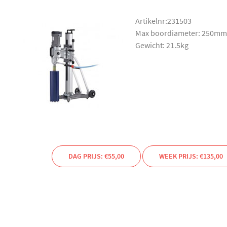
Artikelnr:231503
Max boordiameter: 250mm
Gewicht: 21.5kg
DAG PRIJS: €55,00
WEEK PRIJS: €135,00