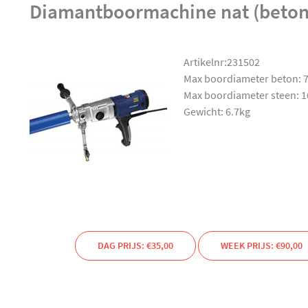
Diamantboormachine nat (beton
Artikelnr:231502
Max boordiameter beton:
Max boordiameter steen:
Gewicht: 6.7kg
DAG PRIJS: €35,00
WEEK PRIJS: €90,00