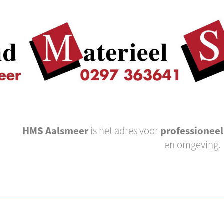
HMS Aalsmeer
is het adres voor
professionee
en omgeving.