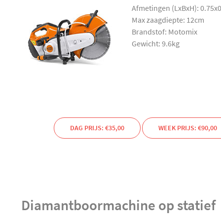
Afmetingen (LxBxH): 0.75x
Max zaagdiepte: 12cm
Brandstof: Motomix
Gewicht: 9.6kg
DAG PRIJS: €35,00
WEEK PRIJS: €90,00
Diamantboormachine op statief