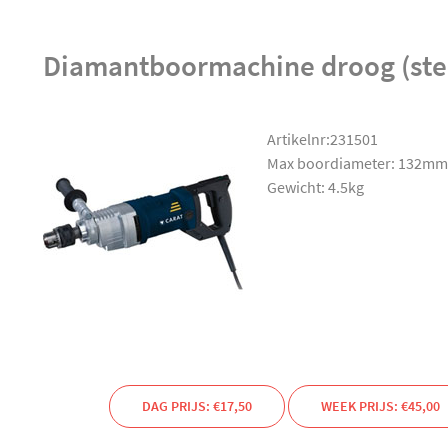
Diamantboormachine droog (ste
Artikelnr:231501
Max boordiameter: 132mm
Gewicht: 4.5kg
DAG PRIJS: €17,50
WEEK PRIJS: €45,00