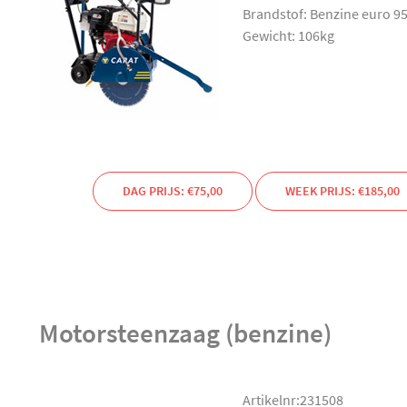
Brandstof: Benzine euro 9
Gewicht: 106kg
DAG PRIJS: €75,00
WEEK PRIJS: €185,00
Motorsteenzaag (benzine)
Artikelnr:231508