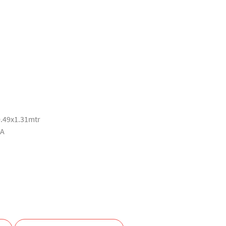
0.49x1.31mtr
3A