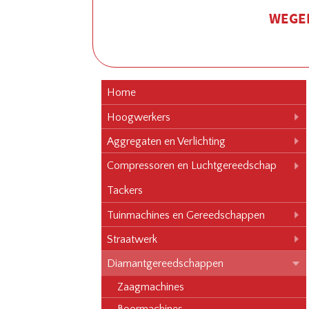
WEGEN
Home
Hoogwerkers
Aggregaten en Verlichting
Compressoren en Luchtgereedschap
Tackers
Tuinmachines en Gereedschappen
Straatwerk
Diamantgereedschappen
Zaagmachines