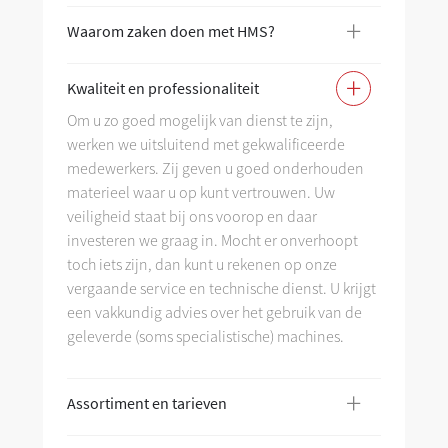
+
Waarom zaken doen met HMS?
Wa
+
Kwaliteit en professionaliteit
Kw
Om u zo goed mogelijk van dienst te zijn,
werken we uitsluitend met gekwalificeerde
As
medewerkers. Zij geven u goed onderhouden
materieel waar u op kunt vertrouwen. Uw
veiligheid staat bij ons voorop en daar
investeren we graag in. Mocht er onverhoopt
toch iets zijn, dan kunt u rekenen op onze
vergaande service en technische dienst. U krijgt
een vakkundig advies over het gebruik van de
geleverde (soms specialistische) machines.
+
Assortiment en tarieven