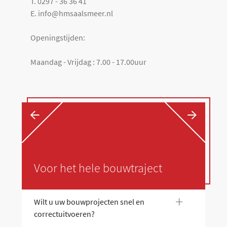
T. 0297 - 36 36 41
E. info@hmsaalsmeer.nl
Openingstijden:
Maandag - Vrijdag : 7.00 - 17.00uur
←
→
Voor het hele bouwtraject
+
Wilt u uw bouwprojecten snel en
Wi
correctuitvoeren?
co