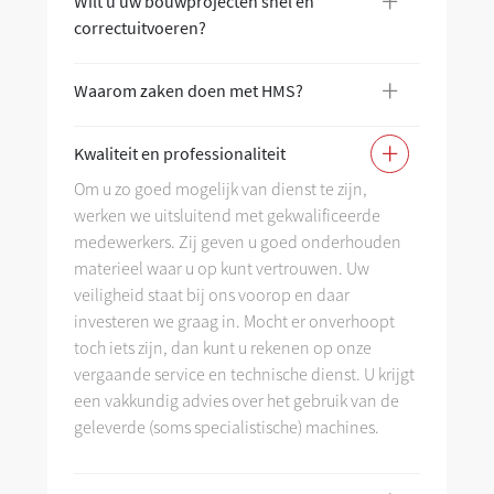
+
Wilt u uw bouwprojecten snel en
Wi
correctuitvoeren?
co
+
Waarom zaken doen met HMS?
Wa
+
Kwaliteit en professionaliteit
Kw
Om u zo goed mogelijk van dienst te zijn,
werken we uitsluitend met gekwalificeerde
As
medewerkers. Zij geven u goed onderhouden
materieel waar u op kunt vertrouwen. Uw
veiligheid staat bij ons voorop en daar
investeren we graag in. Mocht er onverhoopt
toch iets zijn, dan kunt u rekenen op onze
vergaande service en technische dienst. U krijgt
een vakkundig advies over het gebruik van de
geleverde (soms specialistische) machines.