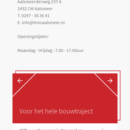
Aalsmeerderweg 237 A
1432 CM Aalsmeer
T. 0297 - 36 36 41
E. info@hmsaalsmeer.nl
Openingstijden:
Maandag - Vrijdag : 7.00 - 17.00uur
←
→
Voor het hele bouwtraject