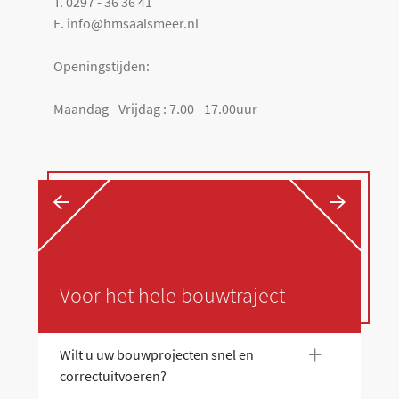
T. 0297 - 36 36 41
E. info@hmsaalsmeer.nl
Openingstijden:
Maandag - Vrijdag : 7.00 - 17.00uur
←
→
Voor het hele bouwtraject
+
Wilt u uw bouwprojecten snel en
Wi
correctuitvoeren?
co