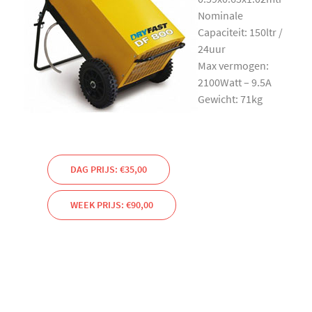
Nominale
Capaciteit: 150ltr /
24uur
Max vermogen:
2100Watt – 9.5A
Gewicht: 71kg
DAG PRIJS: €35,00
WEEK PRIJS: €90,00