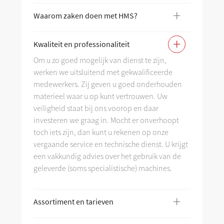
+
Waarom zaken doen met HMS?
Wa
+
Kwaliteit en professionaliteit
Kw
Om u zo goed mogelijk van dienst te zijn,
werken we uitsluitend met gekwalificeerde
As
medewerkers. Zij geven u goed onderhouden
materieel waar u op kunt vertrouwen. Uw
veiligheid staat bij ons voorop en daar
investeren we graag in. Mocht er onverhoopt
toch iets zijn, dan kunt u rekenen op onze
vergaande service en technische dienst. U krijgt
een vakkundig advies over het gebruik van de
geleverde (soms specialistische) machines.
+
Assortiment en tarieven