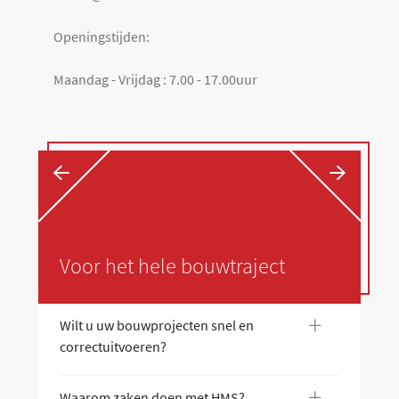
Openingstijden:
Maandag - Vrijdag : 7.00 - 17.00uur
←
→
Voor het hele bouwtraject
+
Wilt u uw bouwprojecten snel en
Wi
correctuitvoeren?
co
+
Waarom zaken doen met HMS?
Wa