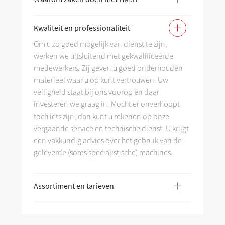
+
Kwaliteit en professionaliteit
Kw
Om u zo goed mogelijk van dienst te zijn,
werken we uitsluitend met gekwalificeerde
As
medewerkers. Zij geven u goed onderhouden
materieel waar u op kunt vertrouwen. Uw
veiligheid staat bij ons voorop en daar
investeren we graag in. Mocht er onverhoopt
toch iets zijn, dan kunt u rekenen op onze
vergaande service en technische dienst. U krijgt
een vakkundig advies over het gebruik van de
geleverde (soms specialistische) machines.
+
Assortiment en tarieven