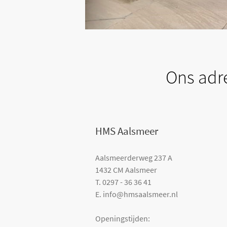
Ons adr
HMS Aalsmeer
Aalsmeerderweg 237 A
+
n correctuitvoeren?
Wilt u uw bouwprojecten sne
1432 CM Aalsmeer
T. 0297 - 36 36 41
+
Waarom zaken doen met H
E. info@hmsaalsmeer.nl
+
Openingstijden:
Kwaliteit en professionalitei