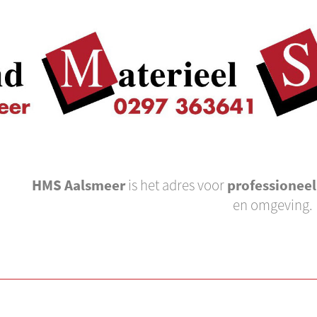
HMS Aalsmeer
is het adres voor
professionee
en omgeving.