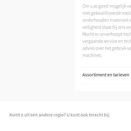
Om u zo goed mogelijk van
+
met gekwalificeerde mede
onderhouden materieel w
veiligheid staat bij ons 
Mocht er onverhoopt toch 
vergaande service en tech
advies over het gebruik v
machines.
Assortiment en tarieven
Komt u uit een andere regio? U kunt ook terecht bij: