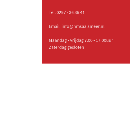
Tel. 0297 - 36 36 41
Email. info@hmsaalsmeer.nl
Maandag - Vrijdag 7.00 - 17.00uur
Zaterdag gesloten