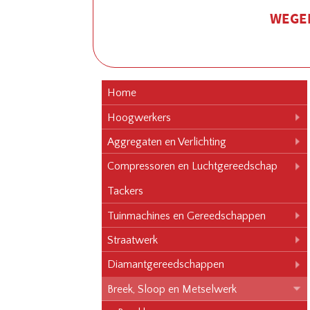
WEGEN
Home
Hoogwerkers
Aggregaten en Verlichting
Compressoren en Luchtgereedschap
Tackers
Tuinmachines en Gereedschappen
Straatwerk
Diamantgereedschappen
Breek, Sloop en Metselwerk