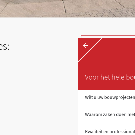
←
es:
Voor het hele bo
+
l en correctuitvoeren?
Wilt u uw bouwprojecten
+
MS?
Waarom zaken doen me
+
t
Kwaliteit en professional