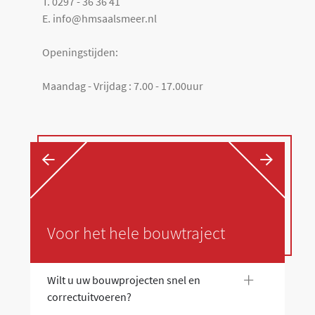
T. 0297 - 36 36 41
E. info@hmsaalsmeer.nl
Openingstijden:
Maandag - Vrijdag : 7.00 - 17.00uur
←
→
Voor het hele bouwtraject
+
Wilt u uw bouwprojecten snel en
Wi
correctuitvoeren?
co