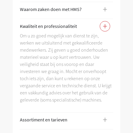
+
Waarom zaken doen met HMS?
Wa
+
Kwaliteit en professionaliteit
Kw
Om u zo goed mogelijk van dienst te zijn,
werken we uitsluitend met gekwalificeerde
As
medewerkers. Zij geven u goed onderhouden
materieel waar u op kunt vertrouwen. Uw
veiligheid staat bij ons voorop en daar
investeren we graag in. Mocht er onverhoopt
toch iets zijn, dan kunt u rekenen op onze
vergaande service en technische dienst. U krijgt
een vakkundig advies over het gebruik van de
geleverde (soms specialistische) machines.
+
Assortiment en tarieven