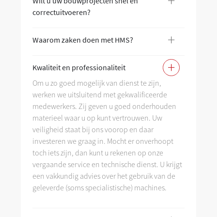
+
Wilt u uw bouwprojecten snel en
Wi
correctuitvoeren?
co
+
Waarom zaken doen met HMS?
Wa
+
Kwaliteit en professionaliteit
Kw
Om u zo goed mogelijk van dienst te zijn,
werken we uitsluitend met gekwalificeerde
As
medewerkers. Zij geven u goed onderhouden
materieel waar u op kunt vertrouwen. Uw
veiligheid staat bij ons voorop en daar
investeren we graag in. Mocht er onverhoopt
toch iets zijn, dan kunt u rekenen op onze
vergaande service en technische dienst. U krijgt
een vakkundig advies over het gebruik van de
geleverde (soms specialistische) machines.