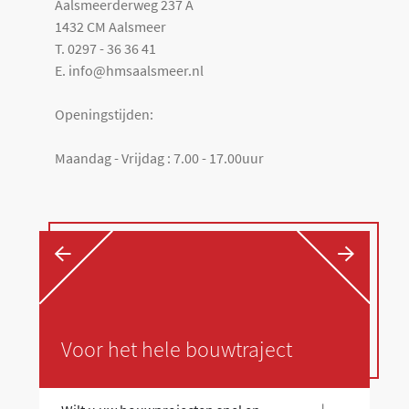
Aalsmeerderweg 237 A
1432 CM Aalsmeer
T. 0297 - 36 36 41
E. info@hmsaalsmeer.nl
Openingstijden:
Maandag - Vrijdag : 7.00 - 17.00uur
←
→
Voor het hele bouwtraject